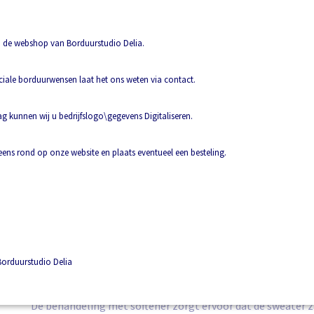
Aantal
de webshop van Borduurstudio Delia.
ciale borduurwensen laat het ons weten via contact.
IN WINKELWAGEN
 kunnen wij u bedrijfslogo\gegevens Digitaliseren.
Omschrijving
Basic Roundneck Junior 021020
 eens rond op onze website en plaats eventueel een besteling.
Aantrekkelijke ronde hals sweater met een comfortabele 
kinderen.
De sweater is professioneel afgewerkt met necktape en 1x1 
boord, bij de kraag en onderaan de mouwen voor een opti
orduurstudio Delia
De stof is van hoogwaardige, zachte en gestabiliseerde kwali
ook bij intensief wassen.
De behandeling met softener zorgt ervoor dat de sweater z