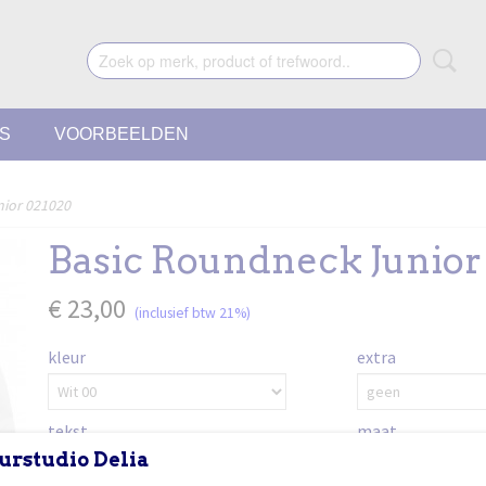
ES
VOORBEELDEN
nior 021020
Basic Roundneck Junior
€ 23,00
(inclusief btw 21%)
kleur
extra
tekst
maat
urstudio Delia