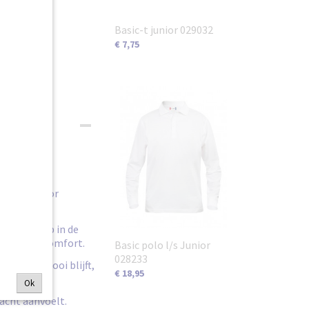
Basic-t junior 029032
€ 7,75
pasvorm voor
stretch rib in de
maal draagcomfort.
Basic polo l/s Junior
028233
teit die mooi blijft,
€ 18,95
Ok
acht aanvoelt.