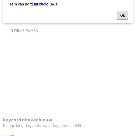
Team van Borduurstudio Delia
Het zijn lange keycords, op de keycords zit GEEN…
Ok
€ 3,50
IN WINKELWAGEN
keycord donker blauw
Het zijn lange keycords, op de keycords zit GEEN…