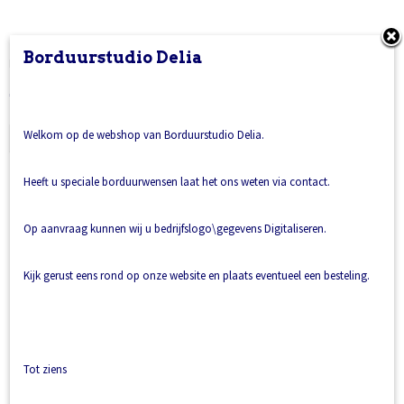
keycord kobalt blauw
Borduurstudio Delia
Het zijn lange keycords, op de keycords zit GEEN…
€ 3,50
Welkom op de webshop van Borduurstudio Delia.
IN WINKELWAGEN
Heeft u speciale borduurwensen laat het ons weten via contact.
Op aanvraag kunnen wij u bedrijfslogo\gegevens Digitaliseren.
Kijk gerust eens rond op onze website en plaats eventueel een besteling.
Tot ziens
keycord rood