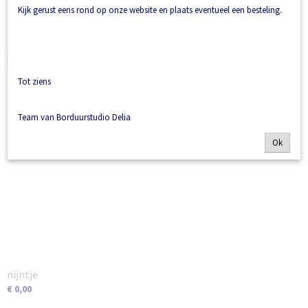
Kijk gerust eens rond op onze website en plaats eventueel een besteling.
bedrijfslogo
€ 0,00
Tot ziens
Team van Borduurstudio Delia
Ok
nijntje
€ 0,00