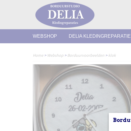
WEBSHOP
DELIA KLEDINGREPARATI
Home
>
Webshop
>
Borduurvoorbeelden
>
klok
Bordu