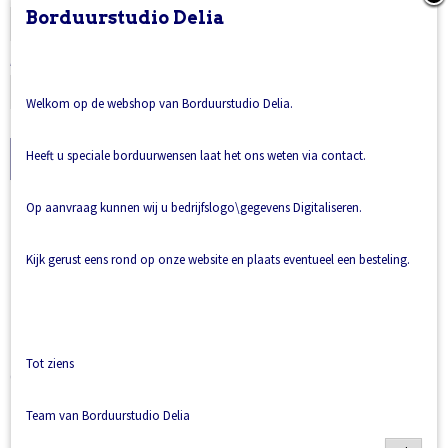
Borduurstudio Delia
Aantal
Welkom op de webshop van Borduurstudio Delia.
Heeft u speciale borduurwensen laat het ons weten via contact.
IN WINKELWAGEN
Op aanvraag kunnen wij u bedrijfslogo\gegevens Digitaliseren.
Omschrijving
Dit konij is een heerlijk zacht knuffelvriendje voor je kleintje.
Kijk gerust eens rond op onze website en plaats eventueel een besteling.
Ze zullen snel onafschijdelijk zijn.
Dus elkaar missen dat kunnen ze niet goed.
Maar om dat ik er een naam op borduur is het duidelijk bij wie
Tot ziens
dit lieve konijntje hoort.
Het konijtje is wit met grijs/wit gestreepte achterkant en is
Team van Borduurstudio Delia
22cmbreed en 31cm hoog.